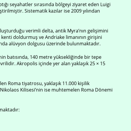
ığı seyahatler sırasında bölgeyi ziyaret eden Luigi
irilmiştir. Sistematik kazılar ise 2009 yılından
luşturduğu verimli delta, antik Myra’nın gelişimini
enti doldurmuş ve Andriake limanının girişini
ğında alüvyon dolgusu üzerinde bulunmaktadır.
in batısında, 140 metre yüksekliğinde bir tepe
lidir. Akropolis içinde yer alan yaklaşık 25 × 15
en Roma tiyatrosu, yaklaşık 11.000 kişilik
z Nikolaos Kilisesi’nin ise muhtemelen Roma Dönemi
maktadır: