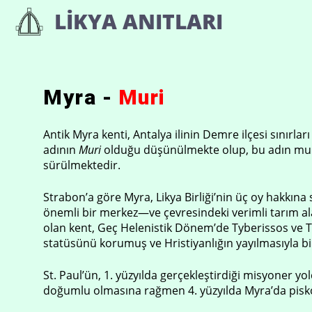
İçeriğe
LIKYA ANITLARI
atla
Myra -
Muri
Antik Myra kenti, Antalya ilinin Demre ilçesi sınırl
adının
Muri
olduğu düşünülmekte olup, bu adın mu
sürülmektedir.
Strabon’a göre Myra, Likya Birliği’nin üç oy hakkına
önemli bir merkez—ve çevresindeki verimli tarım ala
olan kent, Geç Helenistik Dönem’de Tyberissos ve T
statüsünü korumuş ve Hristiyanlığın yayılmasıyla bir
St. Paul’ün, 1. yüzyılda gerçekleştirdiği misyoner y
doğumlu olmasına rağmen 4. yüzyılda Myra’da piskop