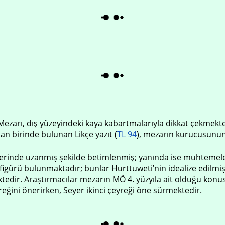
zarı, dış yüzeyindeki kaya kabartmalarıyla dikkat çekmekted
an birinde bulunan Likçe yazıt (
TL 94
), mezarın kurucusunun
rinde uzanmış şekilde betimlenmiş; yanında ise muhtemelen e
igürü bulunmaktadır; bunlar Hurttuweti’nin idealize edilmi
edir. Araştırmacılar mezarın MÖ 4. yüzyıla ait olduğu konus
reğini önerirken, Seyer ikinci çeyreği öne sürmektedir.