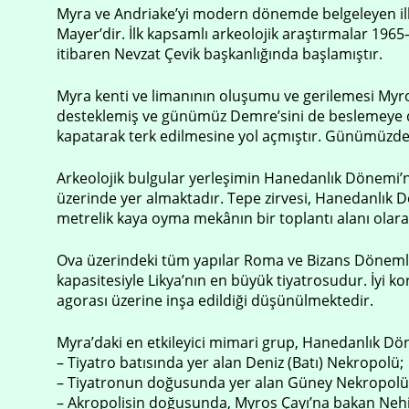
Myra ve Andriake’yi modern dönemde belgeleyen ilk g
Mayer’dir. İlk kapsamlı arkeolojik araştırmalar 1965–
itibaren Nevzat Çevik başkanlığında başlamıştır.
Myra kenti ve limanının oluşumu ve gerilemesi Myros 
desteklemiş ve günümüz Demre’sini de beslemeye d
kapatarak terk edilmesine yol açmıştır. Günümüzde
Arkeolojik bulgular yerleşimin Hanedanlık Dönemi’n
üzerinde yer almaktadır. Tepe zirvesi, Hanedanlık Dö
metrelik kaya oyma mekânın bir toplantı alanı olara
Ova üzerindeki tüm yapılar Roma ve Bizans Dönemleri
kapasitesiyle Likya’nın en büyük tiyatrosudur. İyi
agorası üzerine inşa edildiği düşünülmektedir.
Myra’daki en etkileyici mimari grup, Hanedanlık Dö
– Tiyatro batısında yer alan Deniz (Batı) Nekropolü;
– Tiyatronun doğusunda yer alan Güney Nekropolü
– Akropolisin doğusunda, Myros Çayı’na bakan Neh