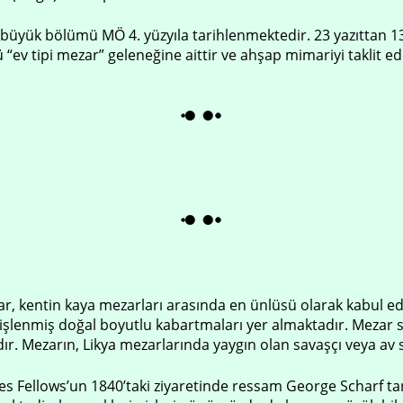
büyük bölümü MÖ 4. yüzyıla tarihlenmektedir. 23 yazıttan 1
v tipi mezar” geleneğine aittir ve ahşap mimariyi taklit ed
r, kentin kaya mezarları arasında en ünlüsü olarak kabul e
a işlenmiş doğal boyutlu kabartmaları yer almaktadır. Mezar sa
adır. Mezarın, Likya mezarlarında yaygın olan savaşçı veya av 
s Fellows’un 1840’taki ziyaretinde ressam George Scharf tar