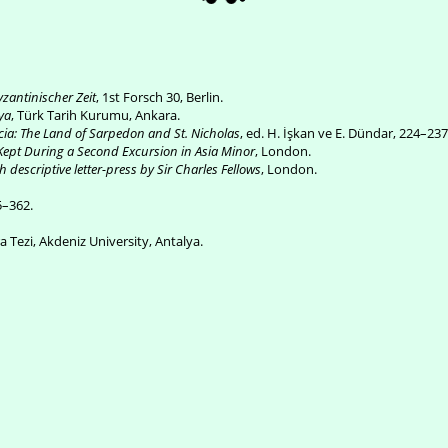
yzantinischer Zeit
, 1st Forsch 30, Berlin.
lya
, Türk Tarih Kurumu, Ankara.
cia: The Land of Sarpedon and St. Nicholas
, ed. H. İşkan ve E. Dündar, 224–237
l Kept During a Second Excursion in Asia Minor
, London.
h descriptive letter-press by Sir Charles Fellows
, London.
5–362.
Tezi, Akdeniz University, Antalya.