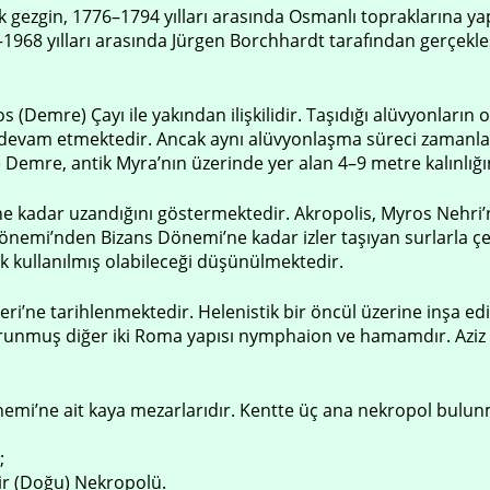
ezgin, 1776–1794 yılları arasında Osmanlı topraklarına yapt
1968 yılları arasında Jürgen Borchhardt tarafından gerçekleşt
(Demre) Çayı ile yakından ilişkilidir. Taşıdığı alüvyonların o
evam etmektedir. Ancak aynı alüvyonlaşma süreci zamanla k
 Demre, antik Myra’nın üzerinde yer alan 4–9 metre kalınlı
e kadar uzandığını göstermektedir. Akropolis, Myros Nehri’n
nemi’nden Bizans Dönemi’ne kadar izler taşıyan surlarla çevri
k kullanılmış olabileceği düşünülmektedir.
’ne tarihlenmektedir. Helenistik bir öncül üzerine inşa edil
 korunmuş diğer iki Roma yapısı nymphaion ve hamamdır. Azi
nemi’ne ait kaya mezarlarıdır. Kentte üç ana nekropol bulun
;
ir (Doğu) Nekropolü.