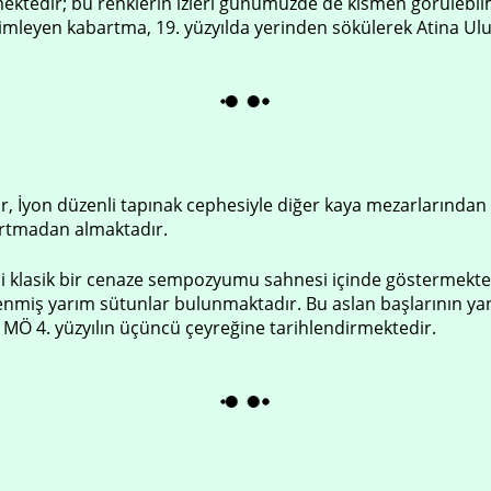
mektedir; bu renklerin izleri günümüzde de kısmen görülebil
timleyen kabartma, 19. yüzyılda yerinden sökülerek Atina Ulus
 İyon düzenli tapınak cephesiyle diğer kaya mezarlarından ay
artmadan almaktadır.
esini klasik bir cenaze sempozyumu sahnesi içinde göstermekte
nmiş yarım sütunlar bulunmaktadır. Bu aslan başlarının yan yü
 MÖ 4. yüzyılın üçüncü çeyreğine tarihlendirmektedir.