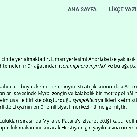
ANA SAYFA
LİKÇE YAZ
arı içinde yer almaktadır. Liman yerleşimi Andriake ise yakla
htemelen mür ağacından (
commiphora myrrha
) ve bu ağaçta
 sahip altı büyük kentinden biriydi. Stratejik konumdaki Andr
nları sayesinde Myra, zengin ve kalabalık bir metropol hâlin
eimiusa ile birlikte oluşturduğu
sympoliteia
‘ya liderlik etmi
likte Likya’nın en önemli siyasi merkezi hâline gelmiştir.
olculukları sırasında Myra ve Patara’yı ziyaret ettiği kabul e
osluk makamını kurarak Hristiyanlığın yayılmasına önemli k