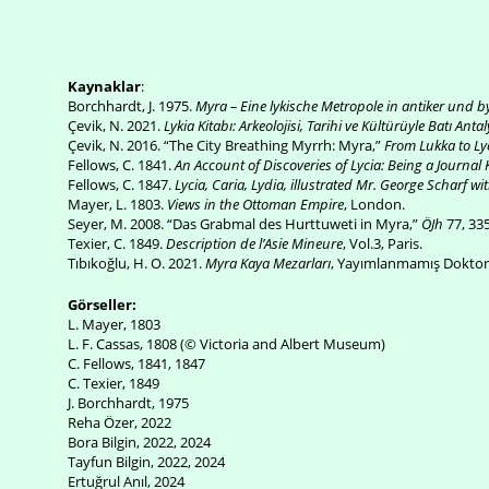
Kaynaklar
:
Borchhardt, J. 1975.
Myra – Eine lykische Metropole in antiker und b
Çevik, N. 2021.
Lykia Kitabı: Arkeolojisi, Tarihi ve Kültürüyle Batı Anta
Çevik, N. 2016. “The City Breathing Myrrh: Myra,”
From Lukka to Ly
Fellows, C. 1841.
An Account of Discoveries of Lycia: Being a Journa
Fellows, C. 1847.
Lycia, Caria, Lydia, illustrated Mr. George Scharf wit
Mayer, L. 1803.
Views in the Ottoman Empire
, London.
Seyer, M. 2008. “Das Grabmal des Hurttuweti in Myra,”
ÖJh
77, 33
Texier, C. 1849.
Description de l’Asie Mineure
, Vol.3, Paris.
Tıbıkoğlu, H. O. 2021.
Myra Kaya Mezarları
, Yayımlanmamış Doktora 
Görseller:
L. Mayer, 1803
L. F. Cassas, 1808 (© Victoria and Albert Museum)
C. Fellows, 1841, 1847
C. Texier, 1849
J. Borchhardt, 1975
Reha Özer, 2022
Bora Bilgin, 2022, 2024
Tayfun Bilgin, 2022, 2024
Ertuğrul Anıl, 2024