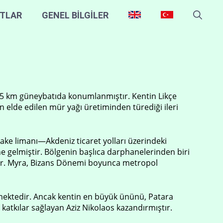
ITLAR
GENEL BİLGİLER
şık 5 km güneybatıda konumlanmıştır. Kentin Likçe
n elde edilen mür yağı üretiminden türediği ileri
iake limanı—Akdeniz ticaret yolları üzerindeki
e gelmiştir. Bölgenin başlıca darphanelerinden biri
ştir. Myra, Bizans Dönemi boyunca metropol
dilmektedir. Ancak kentin en büyük ününü, Patara
atkılar sağlayan Aziz Nikolaos kazandırmıştır.