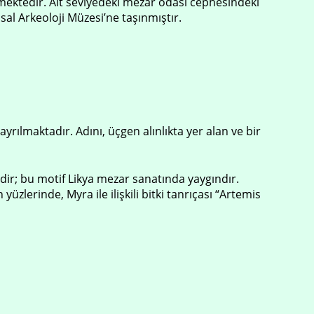
mektedir. Alt seviyedeki mezar odası cephesindeki
al Arkeoloji Müzesi’ne taşınmıştır.
rılmaktadır. Adını, üçgen alınlıkta yer alan ve bir
dir; bu motif Likya mezar sanatında yaygındır.
zlerinde, Myra ile ilişkili bitki tanrıçası “Artemis