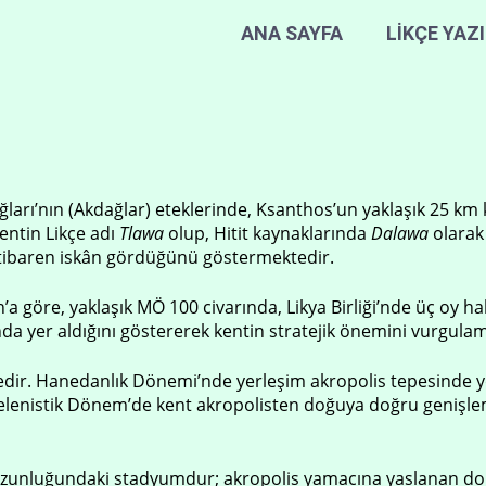
ANA SAYFA
LİKÇE YAZ
ları’nın (Akdağlar) eteklerinde, Ksanthos’un yaklaşık 25 km 
entin Likçe adı
Tlawa
olup, Hitit kaynaklarında
Dalawa
olarak
 itibaren iskân gördüğünü göstermektedir.
n’a göre, yaklaşık MÖ 100 civarında, Likya Birliği’nde üç oy ha
nda yer aldığını göstererek kentin stratejik önemini vurgula
tedir. Hanedanlık Dönemi’nde yerleşim akropolis tepesinde 
. Helenistik Dönem’de kent akropolisten doğuya doğru geniş
zunluğundaki stadyumdur; akropolis yamacına yaslanan dok