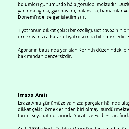
bölümleri günümüzde hâlâ görülebilmektedir. Düzl
yanında agora, gymnasion, palaestra, hamamlar ve 
Dönemi’nde ise genişletilmiştir.
Tiyatronun dikkat çekici bir özelliği, üst cavea’nın
örnek yalnızca Patara Tiyatrosu’nda bilinmektedir.
Agoranın batısında yer alan Korinth düzenindeki bir
bakımından benzersizdir.
Izraza Anıtı
Izraza Anıtı günümüze yalnızca parçalar hâlinde u
dikkat çekici örneklerinden biri olmayı sürdürmektedi
tarihli seyahat notlarında Spratt ve Forbes tarafınd
Anıt, 1974 yılında Fethiye Müzesi’ne taşınmadan önc