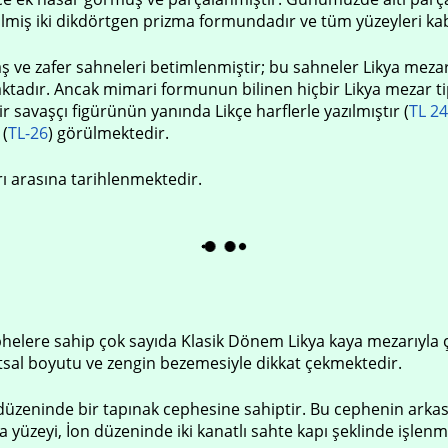
irilmiş iki dikdörtgen prizma formundadır ve tüm yüzeyleri k
vaş ve zafer sahneleri betimlenmiştir; bu sahneler Likya me
ktadır. Ancak mimari formunun bilinen hiçbir Likya mezar tipi
bir savaşçı figürünün yanında Likçe harflerle yazılmıştır (
TL 24
 (
TL-26
) görülmektedir.
rı arasına tarihlenmektedir.
phelere sahip çok sayıda Klasik Dönem Likya kaya mezarıyla ç
ıtsal boyutu ve zengin bezemesiyle dikkat çekmektedir.
 düzeninde bir tapınak cephesine sahiptir. Bu cephenin arkasınd
 yüzeyi, İon düzeninde iki kanatlı sahte kapı şeklinde işlenmi