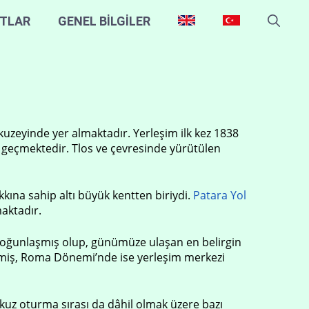
ITLAR
GENEL BİLGİLER
kuzeyinde yer almaktadır. Yerleşim ilk kez 1838
 geçmektedir. Tlos ve çevresinde yürütülen
kkına sahip altı büyük kentten biriydi.
Patara Yol
maktadır.
yoğunlaşmış olup, günümüze ulaşan en belirgin
lemiş, Roma Dönemi’nde ise yerleşim merkezi
uz oturma sırası da dâhil olmak üzere bazı