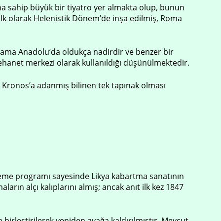
 sahip büyük bir tiyatro yer almakta olup, bunun
lk olarak Helenistik Dönem’de inşa edilmiş, Roma
gulama Anadolu’da oldukça nadirdir ve benzer bir
ehanet merkezi olarak kullanıldığı düşünülmektedir.
da Kronos’a adanmış bilinen tek tapınak olması
zeme programı sayesinde Likya kabartma sanatının
arın alçı kalıplarını almış; ancak anıt ilk kez 1847
irleştirilerek yeniden ayağa kaldırılmıştır. Mevcut