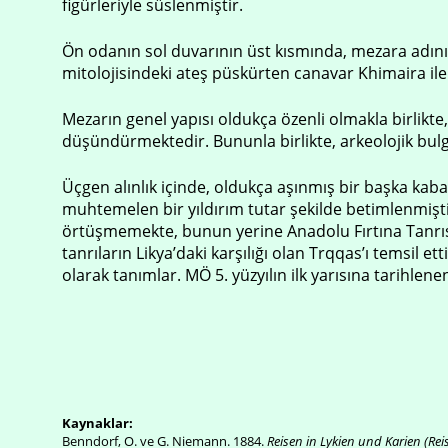
figürleriyle süslenmiştir.
Ön odanın sol duvarının üst kısmında, mezara adını
mitolojisindeki ateş püskürten canavar Khimaira ile
Mezarın genel yapısı oldukça özenli olmakla birlik
düşündürmektedir. Bununla birlikte, arkeolojik bul
Üçgen alınlık içinde, oldukça aşınmış bir başka kabar
muhtemelen bir yıldırım tutar şekilde betimlenmiştir
örtüşmemekte, bunun yerine Anadolu Fırtına Tanrısı
tanrıların Likya’daki karşılığı olan Trqqas’ı temsil e
olarak tanımlar. MÖ 5. yüzyılın ilk yarısına tarihlen
Kaynaklar:
Benndorf, O. ve G. Niemann. 1884.
Reisen in Lykien und Karien (Rei