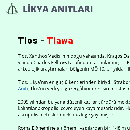
İçeriğe
LIKYA ANITLARI
atla
Tlos -
Tlawa
Tlos, Xanthos Vadisi’nin doğu yakasında, Kragos Dağ
yılında Charles Fellows tarafından tanımlanmıştır. K
arkeolojik araştırmalar, bölgenin MÖ 10. binyıldan
Tlos, Likya’nın en güçlü kentlerinden biriydi. Strabo
Anıtı
, Tlos’un yedi yol güzergâhının kesişim noktası
2005 yılından bu yana düzenli kazılar sürdürülmek
kalıntılar akropolisi çevreleyen kaya mezarlarıdır
akropolisin eteklerindeki düzlüğe yayılmıştır.
Roma Dönemi’ne ait önemli yapılardan biri 148 m u