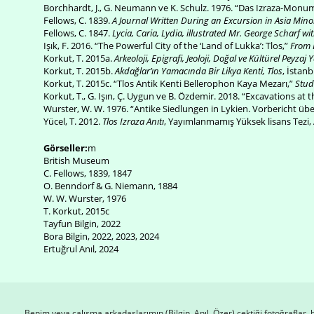
Borchhardt, J., G. Neumann ve K. Schulz. 1976. “Das Izraza-Monu
Fellows, C. 1839.
A Journal Written During an Excursion in Asia Mino
Fellows, C. 1847.
Lycia, Caria, Lydia, illustrated Mr. George Scharf wit
Işık, F. 2016. “The Powerful City of the ‘Land of Lukka’: Tlos,”
From 
Korkut, T. 2015a.
Arkeoloji, Epigrafi, Jeoloji, Doğal ve Kültürel Peyzaj
Korkut, T. 2015b.
Akdağlar’ın Yamacında Bir Likya Kenti, Tlos
, İstanb
Korkut, T. 2015c. “Tlos Antik Kenti Bellerophon Kaya Mezarı,”
Stud
Korkut, T., G. Işın, Ç. Uygun ve B. Özdemir. 2018. “Excavations at 
Wurster, W. W. 1976. “Antike Siedlungen in Lykien. Vorbericht 
Yücel, T. 2012.
Tlos Izraza Anıtı
, Yayımlanmamış Yüksek lisans Tezi, 
Görseller:
m
British Museum
C. Fellows, 1839, 1847
O. Benndorf & G. Niemann, 1884
W. W. Wurster, 1976
T. Korkut, 2015c
Tayfun Bilgin, 2022
Bora Bilgin, 2022, 2023, 2024
Ertuğrul Anıl, 2024
Benim veya çalışma arkadaşlarımın (Bilgin, Anıl, Özer) çektiği fotoğraflar,