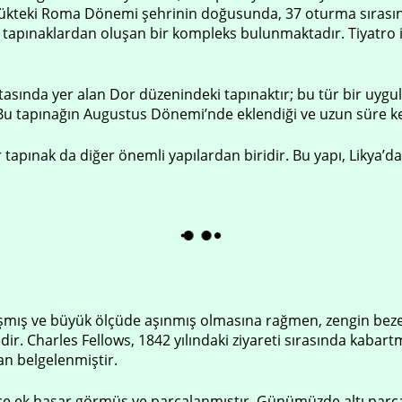
ükteki Roma Dönemi şehrinin doğusunda, 37 oturma sırasına
tapınaklardan oluşan bir kompleks bulunmaktadır. Tiyatro i
 ortasında yer alan Dor düzenindeki tapınaktır; bu tür bir uy
 Bu tapınağın Augustus Dönemi’nde eklendiği ve uzun süre k
 tapınak da diğer önemli yapılardan biridir. Bu yapı, Likya’
laşmış ve büyük ölçüde aşınmış olmasına rağmen, zengin be
r. Charles Fellows, 1842 yılındaki ziyareti sırasında kabartmal
an belgelenmiştir.
e ek hasar görmüş ve parçalanmıştır. Günümüzde altı parça b