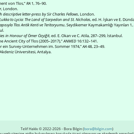
ment von Tlos,”
RA
1, 76–90.
r
, London.
h descriptive letter-press by Sir Charles Fellows
, London.
Lukka to Lycia: The Land of Sarpedon and St. Nicholas
, ed. H. İşkan ve E. Dünd
 Yapısıyla Tlos Antik Kenti ve Teritoryumu
, Seydikemer Kaymakamlığı Yayınları 1,
ul.
ies in Honour of Ömer Özyiğit
, ed. E. Okan ve C. Atila, 287–299, İstanbul.
the Ancient City of Tlos (2005–2017),”
ANMED
16:132–141.
über ein Survey-Unternehmen im. Sommer 1974,”
AA
48, 23–49.
Akdeniz Üniversitesi, Antalya.
Telif Hakkı © 2022-2026 - Bora Bilgin (
bora@bilgin.com
)
 bu web sitesine atıfta bulunulması koşuluyla ticari olmayan ve akademik amaçlarl