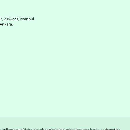
ar, 206–223, İstanbul.
 Ankara.
a kullanılabilir (daha yüksek çözünürlüklü görseller veya başka herhangi bir