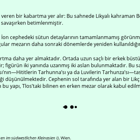
 veren bir kabartma yer alır: Bu sahnede Likyalı kahraman B
 savaşırken betimlenmiştir.
te, İon cephedeki sütun detaylarının tamamlanmamış görünmes
gular mezarın daha sonraki dönemlerde yeniden kullanıldığı
tma daha yer almaktadır. Ortada uzun saçlı bir erkek büstü, bi
; figürün iki yanında uzanmış iki aslan bulunmaktadır. Bu sa
’nın—Hititlerin Tarhunna’sı ya da Luvilerin Tarhunza’sı—ta
ttiği düşünülmektedir. Cephenin sol tarafında yer alan bir Likçe
en bu yapı, Tlos’taki bilinen en erken mezar olarak kabul edil
sen im südwestlichen Kleinasien I)
, Wien.