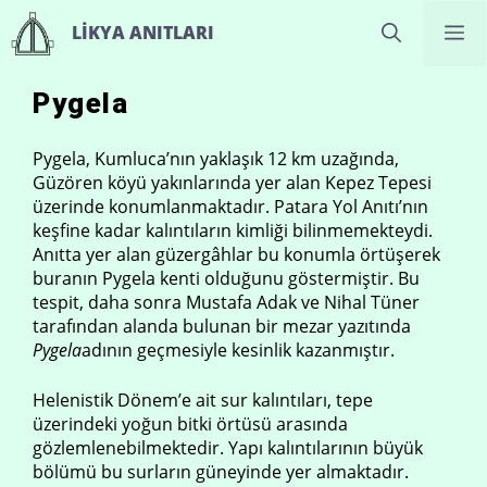
İçeriğe
M
LIKYA ANITLARI
atla
Pygela
Pygela, Kumluca’nın yaklaşık 12 km uzağında,
Güzören köyü yakınlarında yer alan Kepez Tepesi
üzerinde konumlanmaktadır. Patara Yol Anıtı’nın
keşfine kadar kalıntıların kimliği bilinmemekteydi.
Anıtta yer alan güzergâhlar bu konumla örtüşerek
buranın Pygela kenti olduğunu göstermiştir. Bu
tespit, daha sonra Mustafa Adak ve Nihal Tüner
tarafından alanda bulunan bir mezar yazıtında
Pygela
adının geçmesiyle kesinlik kazanmıştır.
Helenistik Dönem’e ait sur kalıntıları, tepe
üzerindeki yoğun bitki örtüsü arasında
gözlemlenebilmektedir. Yapı kalıntılarının büyük
bölümü bu surların güneyinde yer almaktadır.