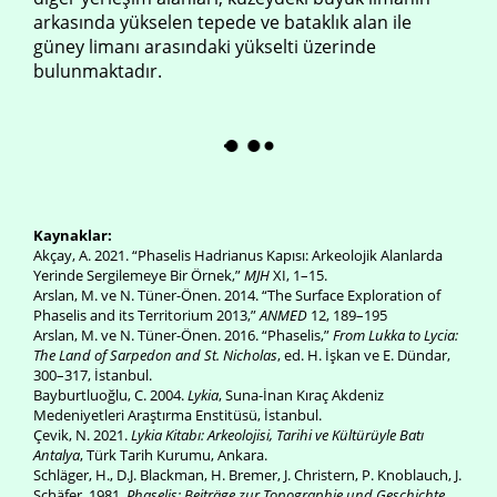
arkasında yükselen tepede ve bataklık alan ile
güney limanı arasındaki yükselti üzerinde
bulunmaktadır.
Kaynaklar:
Akçay, A. 2021. “Phaselis Hadrianus Kapısı: Arkeolojik Alanlarda
Yerinde Sergilemeye Bir Örnek,”
MJH
XI, 1–15.
Arslan, M. ve N. Tüner-Önen. 2014. “The Surface Exploration of
Phaselis and its Territorium 2013,”
ANMED
12, 189–195
Arslan, M. ve N. Tüner-Önen. 2016. “Phaselis,”
From Lukka to Lycia:
The Land of Sarpedon and St. Nicholas
, ed. H. İşkan ve E. Dündar,
300–317, İstanbul.
Bayburtluoğlu, C. 2004.
Lykia
, Suna-İnan Kıraç Akdeniz
Medeniyetleri Araştırma Enstitüsü, İstanbul.
Çevik, N. 2021.
Lykia Kitabı: Arkeolojisi, Tarihi ve Kültürüyle Batı
Antalya
, Türk Tarih Kurumu, Ankara.
Schläger, H., D.J. Blackman, H. Bremer, J. Christern, P. Knoblauch, J.
Schäfer. 1981.
Phaselis: Beiträge zur Topographie und Geschichte