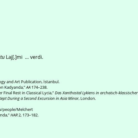
ttu
Laj[.]mi … verdi.
ogy and Art Publication, İstanbul.
von Kadyanda,”
AA
174–238.
 Final Rest in Classical Lycia,”
Das Xanthostal Lykiens in archaisch-klassischer 
l Kept During a Second Excursion in Asia Minor
, London.
du/people/Melchert
anda,”
HAR
2, 173–182.