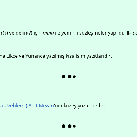
(?) ve defin(?) için
miñti
ile yeminli sözleşmeler yapıldı: III–
a
na Likçe ve Yunanca yazılmış kısa isim yazıtlarıdır.
a Uzeblẽmi) Anıt Mezarı
‘nın kuzey yüzündedir.