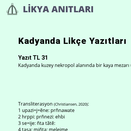
İçeriğe
LIKYA ANITLARI
atla
Kadyanda Likçe Yazıtları
Yazıt TL 31
Kadyanda kuzey nekropol alanında bir kaya mezarı 
Transliterasyon
:
(Christiansen, 2020)
1 upazi=j=ẽne: prñnawate
2 hrppi: prñnezi: ehbi
3 se=ije: ñta tãtẽ:
4 tasa: miñta: meleime