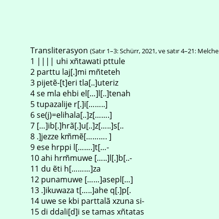
Transliterasyon
(Satır 1–3: Schürr, 2021, ve satır 4–21: Melche
1 |||| uhi xñtawati pttule
2 parttu laj[.]mi mñteteh
3 pijetẽ-[t]eri tla[..]uteriz
4 se mla ehbi el[…]l[..]tenah
5 tupazalije r[.]i[……..]
6 se(j)=elihala[..]z[…….]
7 […]ib[.]hrã[.]u[..]z[…..]s[..
8 .]jezze km̃mẽ[………. ]
9 ese hrppi l[…….]t[…-
10 ahi hrm̃muwe […..]l[.]b[..-
11 du ẽti h[………]za
12 punamuwe [……]asepl[…]
13 .]ikuwaza t[…..]ahe q[.]p[.
14 uwe se kbi parttalã xzuna si-
15 di ddali[d]i se tamas xñtatas