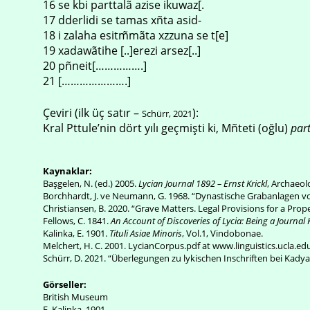
16 se kbi parttalã azise ikuwaz[.
17 dderlidi se tamas xñta asid-
18 i zalaha esitm̃mãta xzzuna se t[e]
19 xadawãtihe [..]erezi arsez[..]
20 pñneit[…………….]
21 [………………….]
Çeviri (ilk üç satır –
):
Schürr, 2021
Kral Pttule’nin dört yılı geçmişti ki, Mñteti (oğlu)
par
Kaynaklar:
Başgelen, N. (ed.) 2005.
Lycian Journal 1892 – Ernst Krickl
, Archaeol
Borchhardt, J. ve Neumann, G. 1968. “Dynastische Grabanlagen 
Christiansen, B. 2020. “Grave Matters. Legal Provisions for a Proper
Fellows, C. 1841.
An Account of Discoveries of Lycia: Being a Journa
Kalinka, E. 1901.
Tituli Asiae Minoris
, Vol.1, Vindobonae.
Melchert, H. C. 2001. LycianCorpus.pdf at www.linguistics.ucla.e
Schürr, D. 2021. “Überlegungen zu lykischen Inschriften bei Kady
Görseller:
British Museum
E. Kalinka, 1901