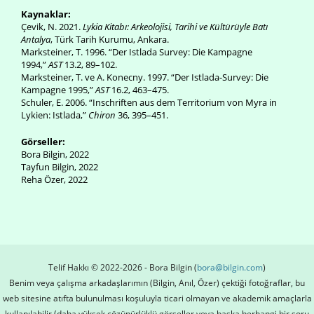
Kaynaklar:
Çevik, N. 2021.
Lykia Kitabı: Arkeolojisi, Tarihi ve Kültürüyle Batı
Antalya
, Türk Tarih Kurumu, Ankara.
Marksteiner, T. 1996. “Der Istlada Survey: Die Kampagne
1994,”
AST
13.2, 89–102.
Marksteiner, T. ve A. Konecny. 1997. “Der Istlada-Survey: Die
Kampagne 1995,”
AST
16.2, 463–475.
Schuler, E. 2006. “Inschriften aus dem Territorium von Myra in
Lykien: Istlada,”
Chiron
36, 395–451.
Görsel
ler
:
Bora Bilgin, 2022
Tayfun Bilgin, 2022
Reha Özer, 2022
Telif Hakkı © 2022-2026 - Bora Bilgin (
bora@bilgin.com
)
Benim veya çalışma arkadaşlarımın (Bilgin, Anıl, Özer) çektiği fotoğraflar, bu
web sitesine atıfta bulunulması koşuluyla ticari olmayan ve akademik amaçlarla
kullanılabilir (daha yüksek çözünürlüklü görseller veya başka herhangi bir soru