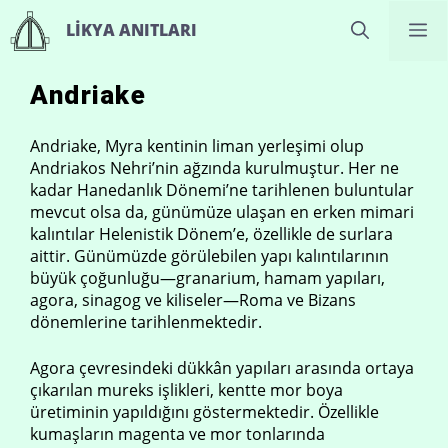
İçeriğe
M
LIKYA ANITLARI
atla
Andriake
Andriake, Myra kentinin liman yerleşimi olup
Andriakos Nehri’nin ağzında kurulmuştur. Her ne
kadar Hanedanlık Dönemi’ne tarihlenen buluntular
mevcut olsa da, günümüze ulaşan en erken mimari
kalıntılar Helenistik Dönem’e, özellikle de surlara
aittir. Günümüzde görülebilen yapı kalıntılarının
büyük çoğunluğu—granarium, hamam yapıları,
agora, sinagog ve kiliseler—Roma ve Bizans
dönemlerine tarihlenmektedir.
Agora çevresindeki dükkân yapıları arasında ortaya
çıkarılan mureks işlikleri, kentte mor boya
üretiminin yapıldığını göstermektedir. Özellikle
kumaşların magenta ve mor tonlarında