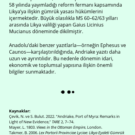
58 yılında yayımladığı reform fermanı kapsamında
Likya’ya ilişkin gümrük yasası hükümlerini
içermektedir. Büyük olasılıkla MS 60–62/63 yılları
arasında Likya valiliği yapan Gaius Licinius
Mucianus döneminde dikilmiştir.
Anadolu’daki benzer yazıtlarla—örneğin Ephesus ve
Caunos—karşılaştırıldığında, Andriake yazıtı daha
uzun ve ayrıntılıdır. Bu nedenle dönemin idari,
ekonomik ve toplumsal yapısına ilişkin önemli
bilgiler sunmaktadır.
Kaynaklar:
Çevik, N. ve S. Bulut. 2022. “Andriake, Port of Myra: Remarks in
Light of New Evidence,”
TARE
2, 7–74.
Mayer, L. 1803.
Views in the Ottoman Empire
, London.
Takmer, B. 2006.
Lex Portorii Provinciae Lyciae: Likya Eyaleti Gümrük