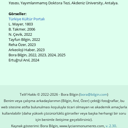
Yasası
, Yayımlanmamış Doktora Tezi, Akdeniz Üniversity, Antalya.
Görseller:
Türkiye Kültür Portalı
L. Mayer, 1803
B. Takmer, 2006
N. Çevik, 2022
Tayfun Bilgin, 2022
Reha Özer, 2023
Arkeoloji Haber, 2023
Bora Bilgin, 2022, 2023, 2024, 2025
Ertuğrul Anıl, 2024
Telif Hakkı © 2022-2026 - Bora Bilgin (
bora@bilgin.com
)
Benim veya çalışma arkadaşlarımın (Bilgin, Anıl, Özer) çektiği fotoğraflar, bu
web sitesine atıfta bulunulması koşuluyla ticari olmayan ve akademik amaçlarla
kullanılabilir (daha yüksek çözünürlüklü görseller veya başka herhangi bir soru
için benimle iletişime geçebilirsiniz).
Kaynak gösterimi: Bora Bilgin, www.lycianmonuments.com,
v. 2.30
.